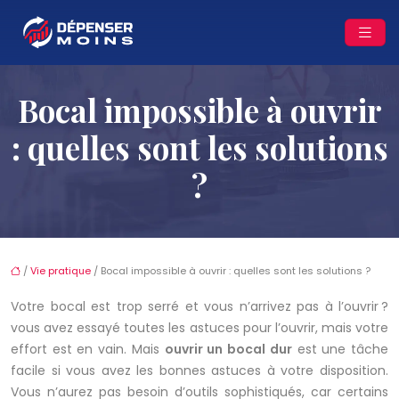
Bocal impossible à ouvrir
: quelles sont les solutions
?
/
Vie pratique
/ Bocal impossible à ouvrir : quelles sont les solutions ?
Votre bocal est trop serré et vous n’arrivez pas à l’ouvrir ?
vous avez essayé toutes les astuces pour l’ouvrir, mais votre
effort est en vain. Mais
ouvrir un bocal dur
est une tâche
facile si vous avez les bonnes astuces à votre disposition.
Vous n’aurez pas besoin d’outils sophistiqués, car certains